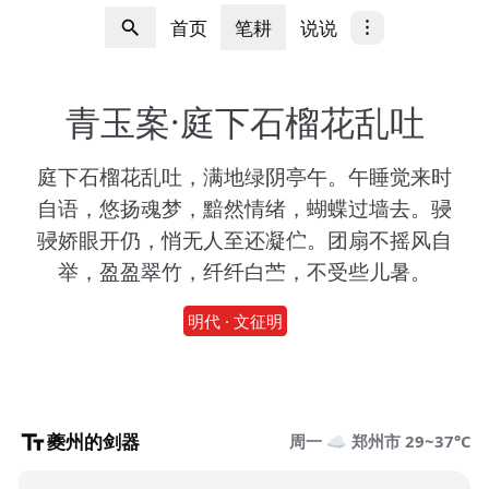
首页
笔耕
说说
青玉案·庭下石榴花乱吐
庭下石榴花乱吐，满地绿阴亭午。午睡觉来时
自语，悠扬魂梦，黯然情绪，蝴蝶过墙去。骎
骎娇眼开仍，悄无人至还凝伫。团扇不摇风自
举，盈盈翠竹，纤纤白苎，不受些儿暑。
明代 · 文征明
夔州的剑器
周一 ☁️ 郑州市 29~37°C