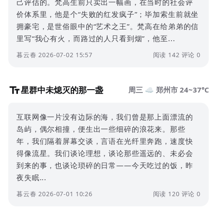
己评估的。梵高生前只卖出一幅画，在当时的社会评
价体系里，他是个“失败的红发疯子”；毕加索生前就坐
拥豪宅，是世俗眼中的“艺术之王”。梵高在给弟弟的信
里写“我心有火，而路过的人只看到烟”，他至...
暮云春 2026-07-02 15:57
阅读 142
评论 0
星群中未熄灭的那一盏
周三 ☁️ 郑州市 24~37°C
互联网像一片没有边际的海，我们曾是那上面漂流的
岛屿，偶尔相撞，便生出一些细碎的浪花来。那些
年，我们隔着屏幕交谈，言语在光纤里奔跑，速度快
得像流星。我们谈论理想，谈论那些遥远的、未必会
到来的事，也谈论琐碎的日常——今天吃过的饭，昨
夜失眠...
暮云春 2026-07-01 10:26
阅读 120
评论 0