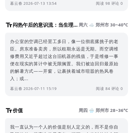
暮云春 2026-07-13 13:54
阅读 98
评论 0
闷热午后的意识流：当生理与心理同时“中暑”
周六 ☁️ 郑州市 30~40°C
办公室的空调已经罢工多日，像一位彻底撂挑子的老
臣。房东准备卖房，所以租期永远是无期。而空调维
修费用又近乎超过这台旧机器的残值，于是维修一事
便在现实的算计中被无限搁置。我们被迫回归最原始
的解暑方式——开窗，让裹挟着城市喧嚣的热风卷
入；或...
暮云春 2026-07-11 15:19
阅读 84
评论 0
价值
周四 🌧️ 郑州市 28~36°C
我一直认为一个人的价值是别人定义的，而不是你自