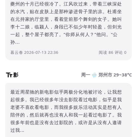
夔州的十月已经很冷了。江风吹过来，带着三峡深处
的水汽，贴在皮肤上是那种渗进骨子里的凉。杜甫坐
在元持家的厅堂里，看着堂前那个舞剑的女子。她叫
李十二娘，临颍人，身段已不似少年时轻盈，但剑光
一起，整个屋子都亮了。“你师从何人？”他问。“公
孙...
暮云春 2026-07-13 22:36
阅读 86
评论 0
影
周一 🌧️ 郑州市 29~38°C
最近周星驰的新电影似乎两极分化地被讨论，让我想
起很多。我已经很多年没去影院看过电影，似乎是我
老婆不喜欢看电影，而我很多娱乐活动其实是想有人
陪伴的，然后就再也没有人和我一起看过电影了。我
很多年前也是没有去过影院的，或许是从没有人邀请
过我...