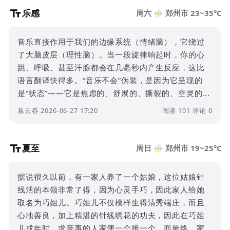
乐感
周六 ⛈️ 郑州市 23~35°C
音乐直接作用于我们的边缘系统（情绪脑），它绕过
了大脑皮层（理性脑）。当一段旋律响起时，你的心
跳、呼吸、甚至汗腺都会在几毫秒内产生反应，这比
语言翻译快得多。“音乐不会”伪装，是因为它呈现的
是“状态”——它是焦虑的、舒展的、撕裂的、空灵的...
暮云春 2026-06-27 17:20
阅读 101
评论 0
夏至
周日 ⛈️ 郑州市 19~25°C
据说很久以前，有一家人养了一个姑娘，这位姑娘针
线活的本领非常了得，因为心灵手巧，因此家人给她
取名为巧姐儿。巧姐儿不仅模样生得清秀端庄，而且
心地善良，加上精湛的针线绣花的功夫，因此在巧姐
儿成年时，求亲事的人家便一个接一个。而最终，家