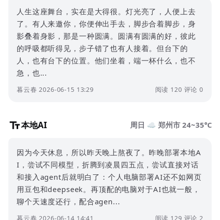
人生这座舞台，实在是大得很。灯光亮了，人便上去
了。有人来邀你，你便伸出手去，脚步合着脚步，身
影叠着身影，那是一种圆满。圆满有圆满的好，彼此
的呼吸都听得见，步子错了也有人接着。但台下的
人，也有台下的位置。他们坐着，端一杯什么，也不
急，也...
暮云春 2026-06-15 13:29
阅读 120
评论 0
本地AI
周日 ☁️ 郑州市 24~35°C
因为今天休息，所以昨天晚上熬夜了。昨晚部署本地A
I，尝试不同模型，折腾到凌晨四五点，尝试直接对话
和接入agent后就明白了：个人电脑部署AI还不如网页
用豆包和deepseek。再顶配的电脑对于AI也就一般，
聊个天速度还行，配合agen...
暮云春 2026-06-14 14:41
阅读 129
评论 2